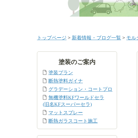
トップページ
>
新着情報・ブログ一覧
>
モル
塗装のご案内
塗装プラン
断熱塗料ガイナ
グラデーション・コートプロ
無機塗料KFワールドセラ
(旧名KFスーパーセラ)
マットスプレー
断熱ガラスコート施工