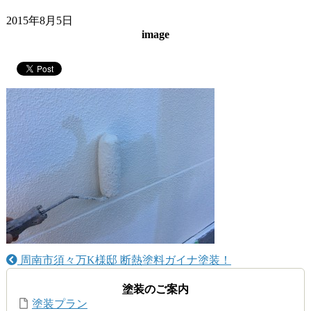
2015年8月5日
image
周南市須々万K様邸 断熱塗料ガイナ塗装！
塗装のご案内
塗装プラン