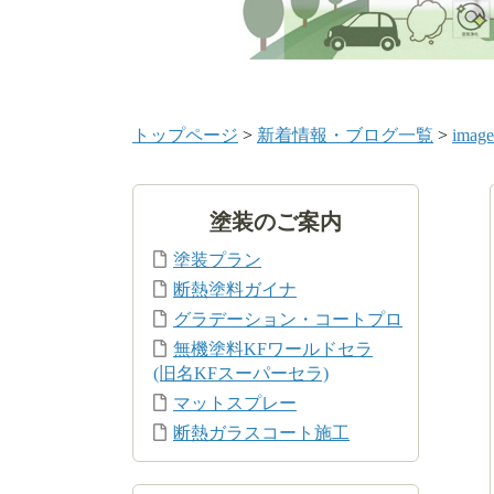
トップページ
>
新着情報・ブログ一覧
>
image
塗装のご案内
塗装プラン
断熱塗料ガイナ
グラデーション・コートプロ
無機塗料KFワールドセラ
(旧名KFスーパーセラ)
マットスプレー
断熱ガラスコート施工