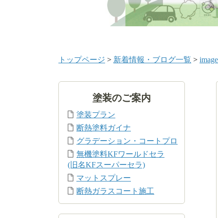
トップページ
>
新着情報・ブログ一覧
>
image
塗装のご案内
塗装プラン
断熱塗料ガイナ
グラデーション・コートプロ
無機塗料KFワールドセラ
(旧名KFスーパーセラ)
マットスプレー
断熱ガラスコート施工