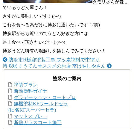
タモリさんが愛し
ているうどん屋さん！
さすがに美味しいです！(^-^)
これを食べる為だけに博多に通いたいです！(笑)
博多駅からも近いのでうどん好きな方には
是非食べて頂きたいです！(^-^)
博多うどん特有の喉越しを楽しんでみてください！
防府市H様邸塗装工事 フッ素塗料で中塗り
博多駅 くうてんオススメのお店 京はやしやさん
塗装のご案内
塗装プラン
断熱塗料ガイナ
グラデーション・コートプロ
無機塗料KFワールドセラ
(旧名KFスーパーセラ)
マットスプレー
断熱ガラスコート施工