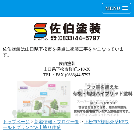
MENU
佐伯塗装は山口県下松市を拠点に塗装工事をおこなっていま
す。
佐伯塗装
山口県下松市桜町1-10-30
TEL・FAX (0833)44-5797
トップページ
>
新着情報・ブログ一覧
>
下松市Y様邸外壁KFワ
ールドグランツW上塗り作業