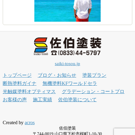
saiki-tosou.jp
トップページ
ブログ・お知らせ
塗装プラン
断熱塗料ガイナ
無機塗料KFワールドセラ
光触媒塗料オプティマス
グラデーション・コートプロ
お客様の声
施工実績
佐伯塗装について
Created by
acros
佐伯塗装
〒744-0019 山口県下松市桜町1-10-30