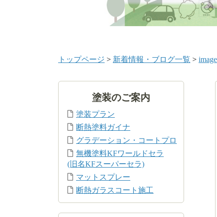
トップページ
>
新着情報・ブログ一覧
>
image
塗装のご案内
塗装プラン
断熱塗料ガイナ
グラデーション・コートプロ
無機塗料KFワールドセラ
(旧名KFスーパーセラ)
マットスプレー
断熱ガラスコート施工