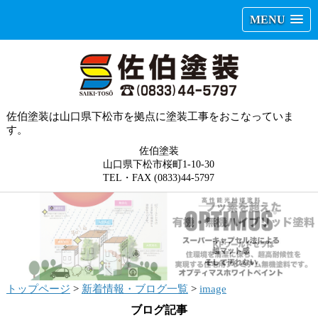
MENU
佐伯塗装は山口県下松市を拠点に塗装工事をおこなっていま
す。
佐伯塗装
山口県下松市桜町1-10-30
TEL・FAX (0833)44-5797
トップページ
>
新着情報・ブログ一覧
>
image
ブログ記事