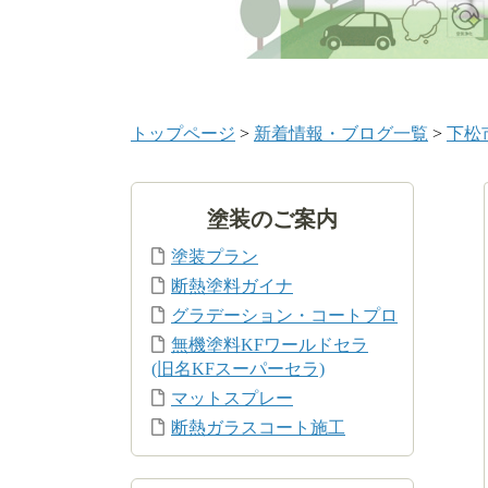
トップページ
>
新着情報・ブログ一覧
>
下松
塗装のご案内
塗装プラン
断熱塗料ガイナ
グラデーション・コートプロ
無機塗料KFワールドセラ
(旧名KFスーパーセラ)
マットスプレー
断熱ガラスコート施工