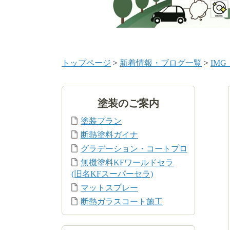
トップページ
>
新着情報・ブログ一覧
>
IMG_
塗装のご案内
塗装プラン
断熱塗料ガイナ
グラデーション・コートプロ
無機塗料KFワールドセラ
(旧名KFスーパーセラ)
マットスプレー
断熱ガラスコート施工