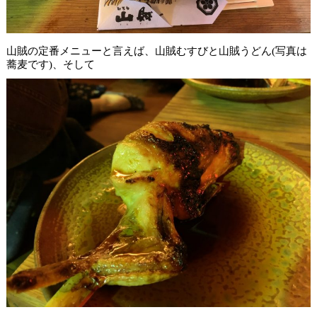
山賊の定番メニューと言えば、山賊むすびと山賊うどん(写真は
蕎麦です)、そして