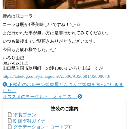
締めは瓶コーラ！
コーラは瓶が1番美味しいですね！^_−☆
まだ行かれた事が無い方は是非行かれてみてください。
いつも最後までご覧頂きありがとうございます。
今日もお疲れ様でした。^_^
いろり山賊
0827-82-3115
山口県岩国市玖珂町一の滝1380-1 いろり山賊 くが
https://tabelog.com/yamaguchi/A3506/A350601/35000073/
下松市のホルモン焼肉屋どんさんに焼肉を食べに行きま
した。
オススメのヨーグルト オイコス！
塗装のご案内
塗装プラン
断熱塗料ガイナ
グラデーション・コートプロ