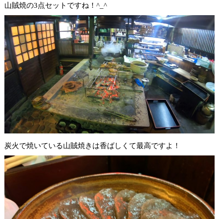
山賊焼の3点セットですね！^_^
炭火で焼いている山賊焼きは香ばしくて最高ですよ！