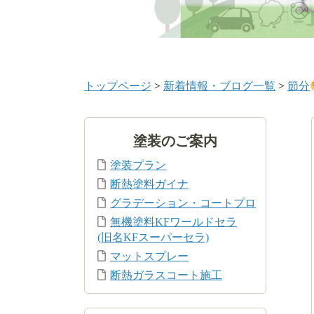
トップページ
>
新着情報・ブログ一覧
>
節分
塗装のご案内
塗装プラン
断熱塗料ガイナ
グラデーション・コートプロ
無機塗料KFワールドセラ
(旧名KFスーパーセラ)
マットスプレー
断熱ガラスコート施工