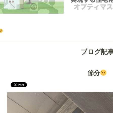
ブログ記
節分