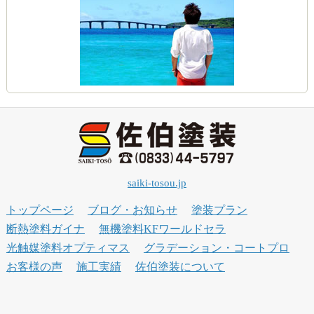
saiki-tosou.jp
トップページ
ブログ・お知らせ
塗装プラン
断熱塗料ガイナ
無機塗料KFワールドセラ
光触媒塗料オプティマス
グラデーション・コートプロ
お客様の声
施工実績
佐伯塗装について