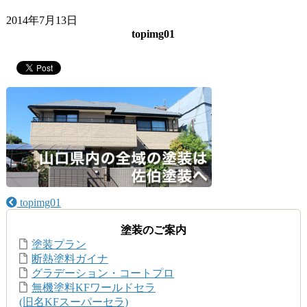
2014年7月13日
topimg01
topimg01
塗装のご案内
塗装プラン
断熱塗料ガイナ
グラデーション・コートプロ
無機塗料KFワールドセラ
(旧名KFスーパーセラ)