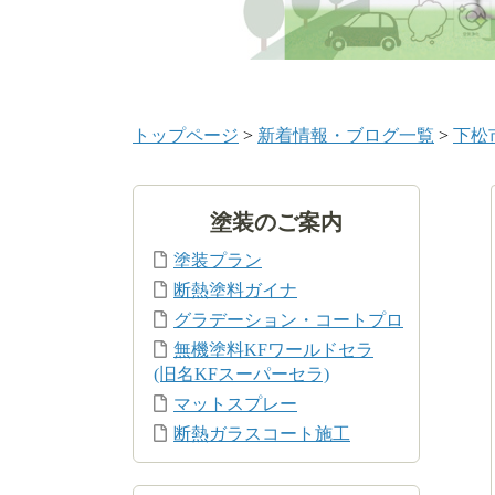
トップページ
>
新着情報・ブログ一覧
>
下松
塗装のご案内
塗装プラン
断熱塗料ガイナ
グラデーション・コートプロ
無機塗料KFワールドセラ
(旧名KFスーパーセラ)
マットスプレー
断熱ガラスコート施工