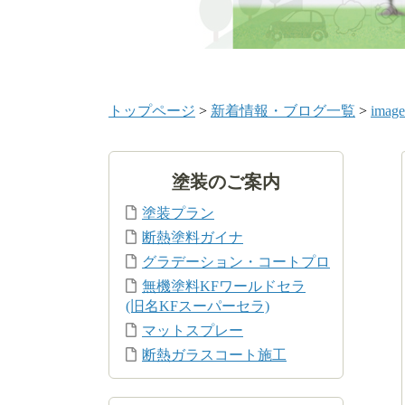
トップページ
>
新着情報・ブログ一覧
>
image
塗装のご案内
塗装プラン
断熱塗料ガイナ
グラデーション・コートプロ
無機塗料KFワールドセラ
(旧名KFスーパーセラ)
マットスプレー
断熱ガラスコート施工