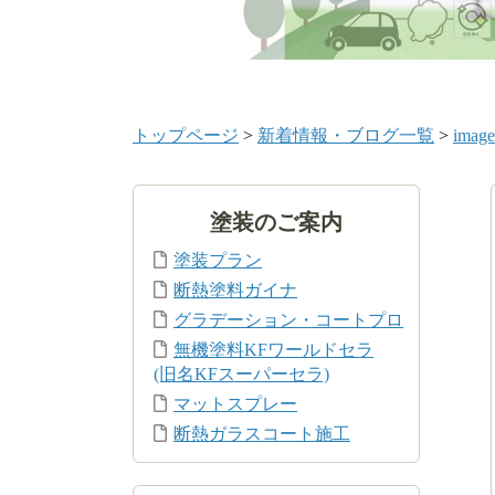
トップページ
>
新着情報・ブログ一覧
>
image
塗装のご案内
塗装プラン
断熱塗料ガイナ
グラデーション・コートプロ
無機塗料KFワールドセラ
(旧名KFスーパーセラ)
マットスプレー
断熱ガラスコート施工