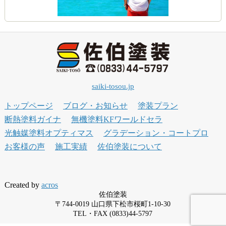
saiki-tosou.jp
トップページ
ブログ・お知らせ
塗装プラン
断熱塗料ガイナ
無機塗料KFワールドセラ
光触媒塗料オプティマス
グラデーション・コートプロ
お客様の声
施工実績
佐伯塗装について
Created by
acros
佐伯塗装
〒744-0019 山口県下松市桜町1-10-30
TEL・FAX (0833)44-5797