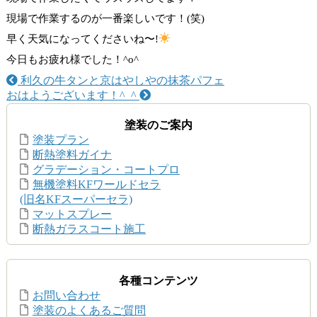
現場で作業するのが一番楽しいです！(笑)
早く天気になってくださいね〜!
今日もお疲れ様でした！^o^
利久の牛タンと京はやしやの抹茶パフェ
おはようございます！^_^
塗装のご案内
塗装プラン
断熱塗料ガイナ
グラデーション・コートプロ
無機塗料KFワールドセラ
(旧名KFスーパーセラ)
マットスプレー
断熱ガラスコート施工
各種コンテンツ
お問い合わせ
塗装のよくあるご質問