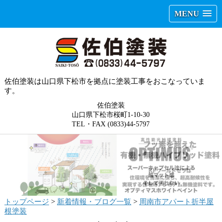
MENU
佐伯塗装は山口県下松市を拠点に塗装工事をおこなっていま
す。
佐伯塗装
山口県下松市桜町1-10-30
TEL・FAX (0833)44-5797
トップページ
>
新着情報・ブログ一覧
>
周南市アパート折半屋
根塗装