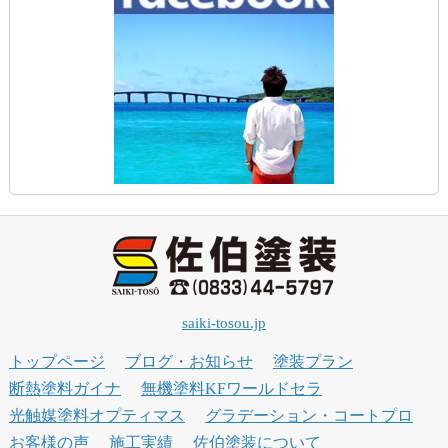
saiki-tosou.jp
トップページ
ブログ・お知らせ
塗装プラン
断熱塗料ガイナ
無機塗料KFワールドセラ
光触媒塗料オプティマス
グラデーション・コートプロ
お客様の声
施工実績
佐伯塗装について