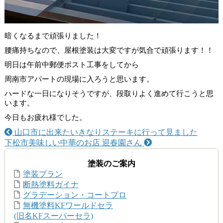
暗くなるまで頑張りました！
腰痛持ちなので、屋根塗装は大変ですが気合で頑張ります！！
明日は午前中郵便ポスト工事をしてから
周南市アパートの現場に入ろうと思います。
ハードな一日になりそうですが、段取りよく進めて行こうと思
います。
今日もお疲れ様でした。
山口市に出来たいきなりステーキに行って見ました
下松市美味しい中華のお店 迎春園さん
塗装のご案内
塗装プラン
断熱塗料ガイナ
グラデーション・コートプロ
無機塗料KFワールドセラ
(旧名KFスーパーセラ)