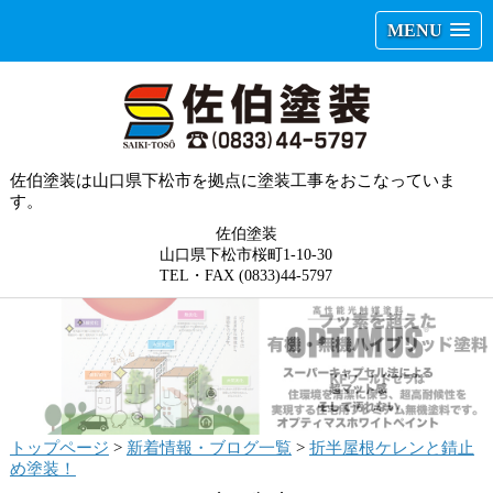
MENU
佐伯塗装は山口県下松市を拠点に塗装工事をおこなっていま
す。
佐伯塗装
山口県下松市桜町1-10-30
TEL・FAX (0833)44-5797
トップページ
>
新着情報・ブログ一覧
>
折半屋根ケレンと錆止
め塗装！