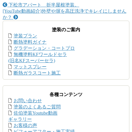
下松市アパート 折半屋根塗装。
[YouTube動画紹介]外壁や塀を高圧洗浄でキレイにしません
か？
塗装のご案内
塗装プラン
断熱塗料ガイナ
グラデーション・コートプロ
無機塗料KFワールドセラ
(旧名KFスーパーセラ)
マットスプレー
断熱ガラスコート施工
各種コンテンツ
お問い合わせ
塗装のよくあるご質問
佐伯塗装Youtube動画
ギャラリー
お客様の声
ビフォーアフター・施工実績