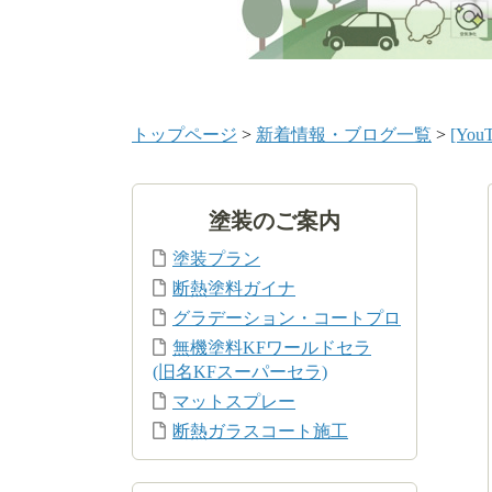
トップページ
>
新着情報・ブログ一覧
>
[Y
塗装のご案内
塗装プラン
断熱塗料ガイナ
グラデーション・コートプロ
無機塗料KFワールドセラ
(旧名KFスーパーセラ)
マットスプレー
断熱ガラスコート施工