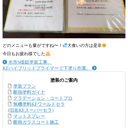
どのメニューも量がですね〜！
大食いの方は是非
今日もお疲れ様でした
光市S様邸塗装工事。
KFハイブリッドプライマーで下塗り作業。
塗装のご案内
塗装プラン
断熱塗料ガイナ
グラデーション・コートプロ
無機塗料KFワールドセラ
(旧名KFスーパーセラ)
マットスプレー
断熱ガラスコート施工