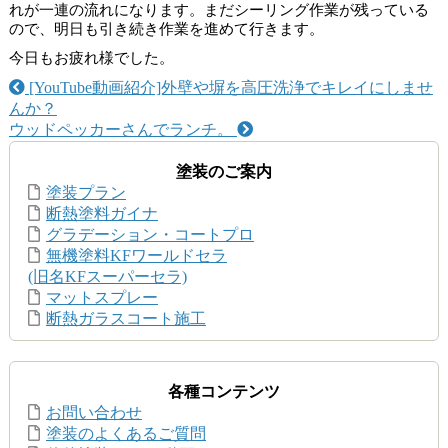
れが一連の流れになります。まだシーリング作業が残っている
ので、明日も引き続き作業を進めて行きます。
今日もお疲れ様でした。
[YouTube動画紹介]外壁や塀を高圧洗浄でキレイにしませ
んか？
ウッドペッカーさんでランチ。
塗装のご案内
塗装プラン
断熱塗料ガイナ
グラデーション・コートプロ
無機塗料KFワールドセラ
(旧名KFスーパーセラ)
マットスプレー
断熱ガラスコート施工
各種コンテンツ
お問い合わせ
塗装のよくあるご質問