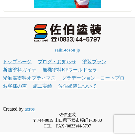
saiki-tosou.jp
トップページ
ブログ・お知らせ
塗装プラン
断熱塗料ガイナ
無機塗料KFワールドセラ
光触媒塗料オプティマス
グラデーション・コートプロ
お客様の声
施工実績
佐伯塗装について
Created by
acros
佐伯塗装
〒744-0019 山口県下松市桜町1-10-30
TEL・FAX (0833)44-5797